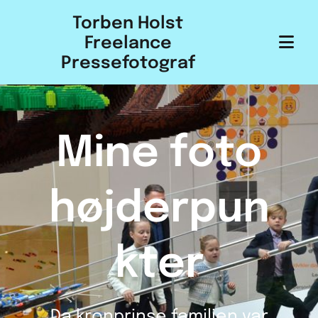
Torben Holst
Freelance
Pressefotograf
Mine foto
højderpun
kter
Da kronprinse familien var